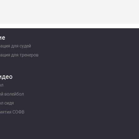
ие
ация для судей
ация для тренеров
идео
ол
й волейбол
л сидя
иятия СОФВ