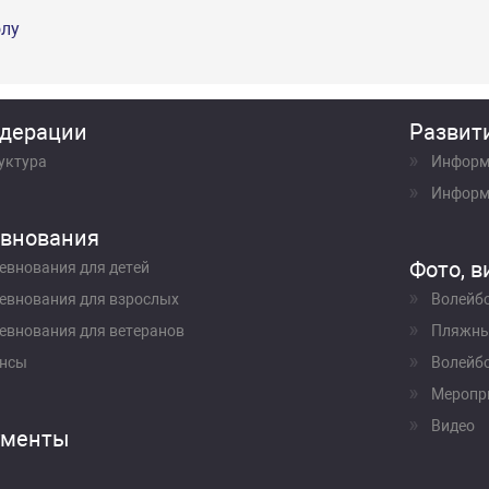
олу
дерации
Развит
уктура
Информ
Информ
внования
Фото, в
евнования для детей
евнования для взрослых
Волейб
евнования для ветеранов
Пляжны
нсы
Волейбо
Меропр
Видео
ументы