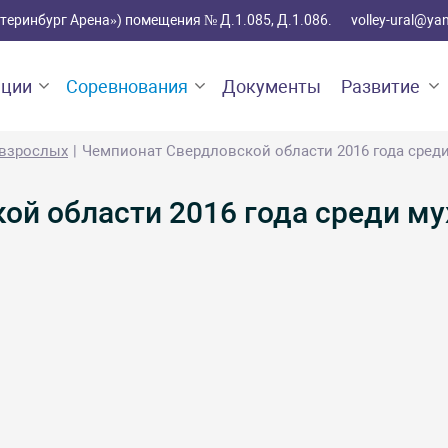
катеринбург Арена») помещения № Д.1.085, Д.1.086.
volley-ural@ya
ации
Соревнования
Документы
Развитие
 взрослых
Чемпионат Свердловской области 2016 года сред
ой области 2016 года среди м