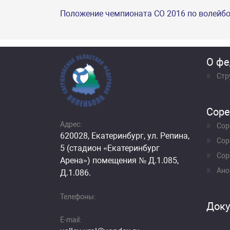
Положение чемпионата СО 2016 по волейб
О фе
Стр
Соре
Адрес:
Сор
620028, Екатеринбург, ул. Репина,
Сор
5 (стадион «Екатеринбург
Сор
Арена») помещения № Д.1.085,
Ано
Д.1.086.
Телефоны:
Док
E-mail: