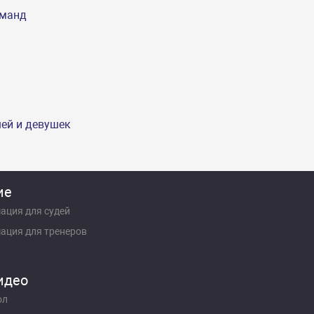
оманд
шей и девушек
ие
ация для судей
ация для тренеров
идео
ол