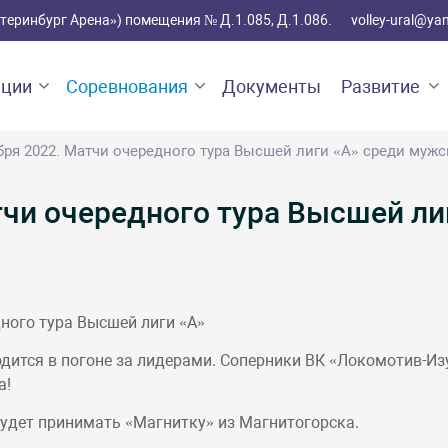
катеринбург Арена») помещения № Д.1.085, Д.1.086.
volley-ural@ya
ации
Соревнования
Документы
Развитие
бря 2022. Матчи очередного тура Высшей лиги «А» среди муж
тчи очередного тура Высшей ли
ного тура Высшей лиги «А»
дится в погоне за лидерами. Соперники ВК «Локомотив-Из
а!
удет принимать «Магнитку» из Магнитогорска.