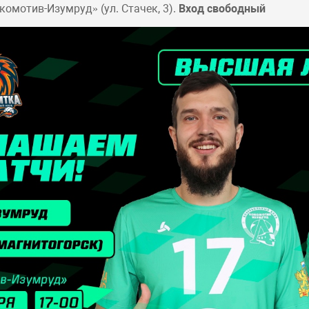
омотив-Изумруд» (ул. Стачек, 3).
Вход свободный