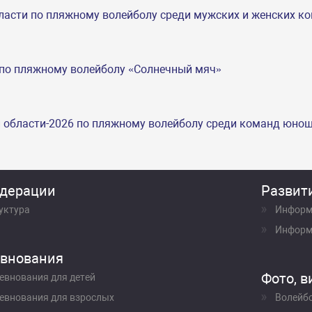
ласти по пляжному волейболу среди мужских и женских к
 по пляжному волейболу «Солнечный мяч»
й области-2026 по пляжному волейболу среди команд юно
дерации
Развит
уктура
Информ
Информ
внования
Фото, в
евнования для детей
евнования для взрослых
Волейб