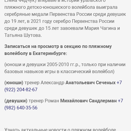
Елена Федчук) впервые в истории уральского
пляжного детско-юношеского волейбола выиграла
серебряные медали Первенства России среди девушек
до 19 лет, в 2021 году серебро Первенства России
среди девушек до 15 лет завоевали Мария Чагина и
Татьяна Шутова.
Записаться на просмотр в секцию по пляжному
волейболу в Екатеринбурге:
(юноши и девушки 2005-2010 гг.р., только при наличии
базовых навыков игры в классический волейбол)
(юноши)
тренер Александр
Анатольевич Сеченых
+7
(922) 204-82-67
(девушки)
тренер Роман
Михайлович Сандлерман
+7
(982) 640-35-56
Узнать актуальные новости о пляжном волейболе,