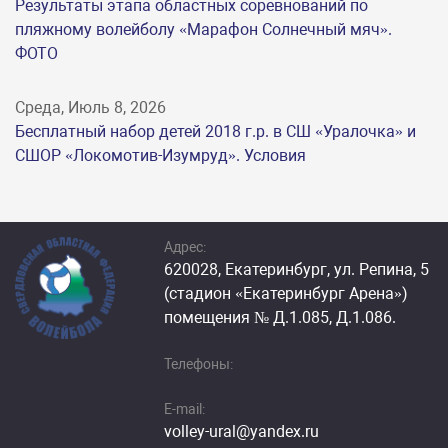
Результаты этапа областных соревнований по
пляжному волейболу «Марафон Солнечный мяч».
ФОТО
Среда, Июль 8, 2026
Бесплатный набор детей 2018 г.р. в СШ «Уралочка» и
СШОР «Локомотив-Изумруд». Условия
Адрес:
620028, Екатеринбург, ул. Репина, 5
(стадион «Екатеринбург Арена»)
помещения № Д.1.085, Д.1.086.
Телефоны:
E-mail:
volley-ural@yandex.ru