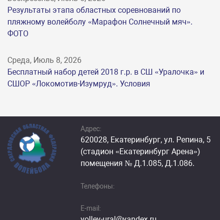
Результаты этапа областных соревнований по
пляжному волейболу «Марафон Солнечный мяч».
ФОТО
Среда, Июль 8, 2026
Бесплатный набор детей 2018 г.р. в СШ «Уралочка» и
СШОР «Локомотив-Изумруд». Условия
Адрес:
620028, Екатеринбург, ул. Репина, 5
(стадион «Екатеринбург Арена»)
помещения № Д.1.085, Д.1.086.
Телефоны:
E-mail:
volley-ural@yandex.ru