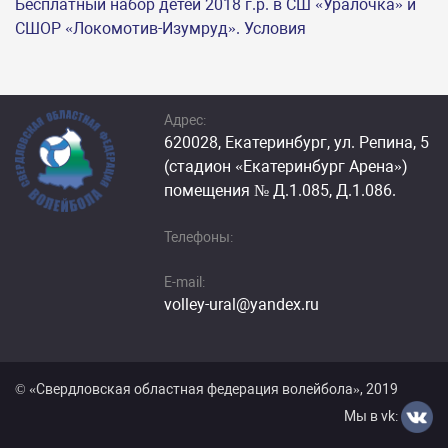
Бесплатный набор детей 2018 г.р. в СШ «Уралочка» и
СШОР «Локомотив-Изумруд». Условия
Адрес:
620028, Екатеринбург, ул. Репина, 5
(стадион «Екатеринбург Арена»)
помещения № Д.1.085, Д.1.086.
Телефоны:
E-mail:
volley-ural@yandex.ru
© «Cвердловская областная федерация волейбола», 2019
Мы в vk: