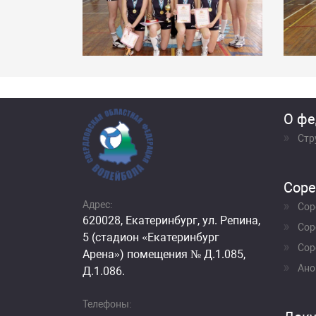
О фе
Стр
Соре
Адрес:
Сор
620028, Екатеринбург, ул. Репина,
Сор
5 (стадион «Екатеринбург
Сор
Арена») помещения № Д.1.085,
Ано
Д.1.086.
Телефоны: