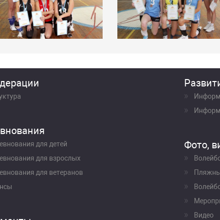
дерации
Развит
уктура
Информ
Информ
внования
Фото, в
евнования для детей
евнования для взрослых
Волейб
евнования для ветеранов
Пляжны
нсы
Волейбо
Меропр
Видео