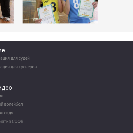
ие
ация для судей
ация для тренеров
идео
ол
й волейбол
л сидя
иятия СОФВ