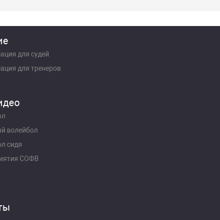
ие
ация для судей
ация для тренеров
идео
ол
й волейбол
л сидя
иятия СОФВ
ты