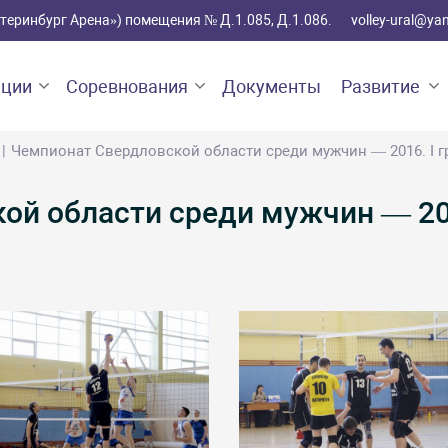
катеринбург Арена») помещения № Д.1.085, Д.1.086.
volley-ural@ya
ации
Соревнования
Документы
Развитие
Чемпионат Свердловской области среди мужчин — 2016. I г
й области среди мужчин — 2016