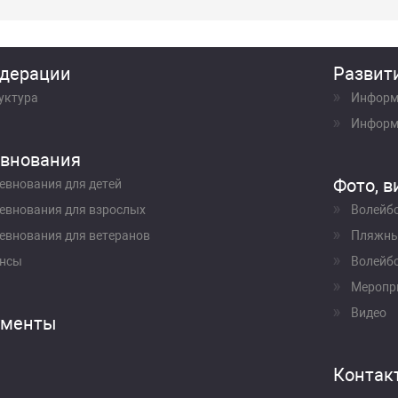
дерации
Развит
уктура
Информ
Информ
внования
Фото, в
евнования для детей
евнования для взрослых
Волейб
евнования для ветеранов
Пляжны
нсы
Волейбо
Меропр
Видео
ументы
Контак