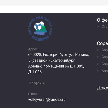
О фе
Стр
Соре
Адрес:
Сор
620028, Екатеринбург, ул. Репина,
Сор
5 (стадион «Екатеринбург
Сор
Арена») помещения № Д.1.085,
Ано
Д.1.086.
Телефоны:
Док
E-mail:
volley-ural@yandex.ru