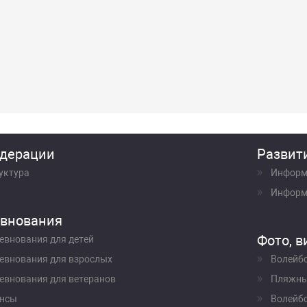
дерации
Развит
уктура
Информ
Информ
внования
Фото, в
евнования для детей
евнования для взрослых
Волейб
евнования для ветеранов
Пляжны
нсы
Волейбо