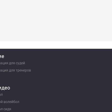
ие
ация для судей
ация для тренеров
идео
ол
й волейбол
л сидя