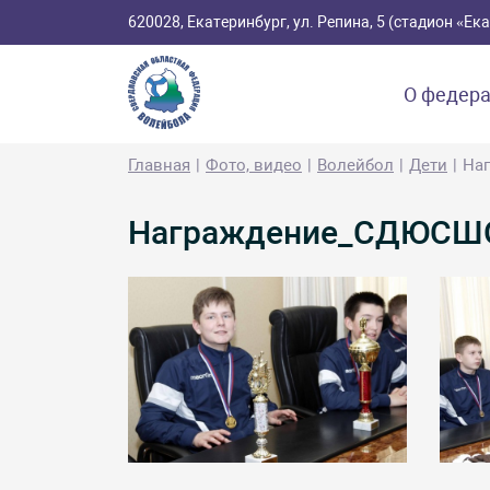
620028, Екатеринбург, ул. Репина, 5 (стадион «Е
О федер
Главная
Фото, видео
Волейбол
Дети
На
Награждение_СДЮСШОР