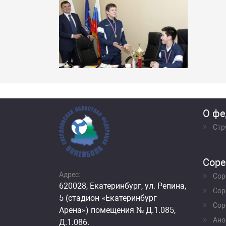
О фе
Стр
Соре
Адрес:
Сор
620028, Екатеринбург, ул. Репина,
Сор
5 (стадион «Екатеринбург
Сор
Арена») помещения № Д.1.085,
Ано
Д.1.086.