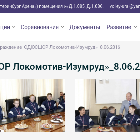
катеринбург Арена») помещения № Д.1.085, Д.1.086.
volley-ural@ya
ации
Соревнования
Документы
Развитие
граждение_СДЮСШОР Локомотив-Изумруд»_8.06.2016
 Локомотив-Изумруд»_8.06.2